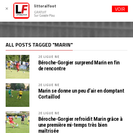
littoralfoot
✕
VOIR
GRATUIT
Sur Google Play
ALL POSTS TAGGED "MARIN"
2E LIGUE NE
Béroche-Gorgier surprend Marin en fin
de rencontre
2E LIGUE NE
Marin se donne un peu d’air en domptant
Cortaillod
2E LIGUE NE
Béroche-Gorgier refroidit Marin grâce à
une première mi-temps très bien
maîtrisée