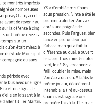
suite montrés imprécis
YS a d’emblée mis Cham
 malgré de nombreuses
sous pression. Ninte a été le
surprise, Cham, acculé
premier à alerter Von Arx
ge avant de revenir au
après une poignée de
z sur la défense à cinq
secondes. Puis Fargues, bien
iers ont même réussi à
lancé en profondeur par
i-temps sur un
Kabacalman qui a fait la
 dit qu’on était mieux à
différence au duel, a ouvert
une du Stade Municipal
le score. Trois minutes plus
en compagnie du sans
tard, le n° 8 yverdonnois a
.
failli doubler la mise, mais
nde période avec
Von Arx a dit non. A la 8e, le
er le bus avec une ligne
même joueur, décidément
16 m et une ligne de
intenable, a tiré au-dessus.
d’elle en laissant à la
Cham s’est signalé une
 d’aller titiller Martin,
première fois à la 12e, mais