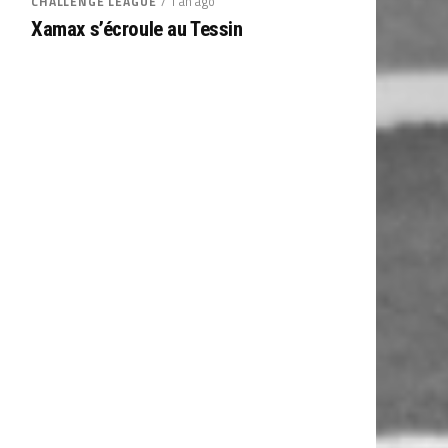
/ 1 an ago
CHALLENGE LEAGUE
Xamax s’écroule au Tessin