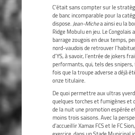
C’était sans compter sur le stratè
de banc incomparable pour la catég
dispose.
Jean-Miche
a ainsi eu la bo
Ridge Mobulu en jeu. Le Congolais a 
barrage zougois en deux temps, pe
nord-vaudois de retrouver l’habitue
d’YS, à savoir, l’entrée de jokers fra
performants, qui, tels des snipers, 
fois que la troupe adverse a déjà ét
onze titulaire.
De quoi permettre aux ultras yver
quelques torches et fumigènes et d
de la nuit une promotion espérée e
moins trois saisons. Avec la perspe
d’accueillir Xamax FCS et le FC Sion
exercice, dans un Stade Municipal j