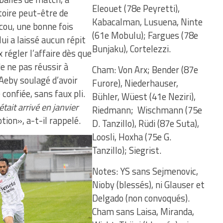
Eleouet (78e Peyretti),
toire peut-être de
Kabacalman, Lusuena, Ninte
 cou, une bonne fois
(61e Mobulu); Fargues (78e
ui a laissé aucun répit
Bunjaku), Cortelezzi.
 régler l’affaire dès que
e ne pas réussir à
Cham: Von Arx; Bender (87e
Aeby soulagé d’avoir
Furore), Niederhauser,
 confiée, sans faux pli.
Bühler, Wüest (41e Neziri),
l était arrivé en janvier
Riedmann; Wischmann (75e
tion», a-t-il rappelé.
D. Tanzillo), Rüdi (87e Suta),
Loosli, Hoxha (75e G.
Tanzillo); Siegrist.
Notes: YS sans Sejmenovic,
Nioby (blessés), ni Glauser et
Delgado (non convoqués).
Cham sans Laisa, Miranda,