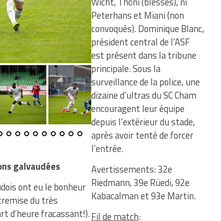
Wicht, Thöni (blessés), ni
Peterhans et Miani (non
convoqués). Dominique Blanc,
président central de l’ASF
est présent dans la tribune
principale. Sous la
surveillance de la police, une
dizaine d’ultras du SC Cham
encouragent leur équipe
depuis l’extérieur du stade,
après avoir tenté de forcer
l’entrée.
ions galvaudées
Avertissements: 32e
Riedmann, 39e Rüedi, 92e
udois ont eu le bonheur
Kabacalman et 93e Martin.
tremise du très
t d’heure fracassant!).
Fil de match
: