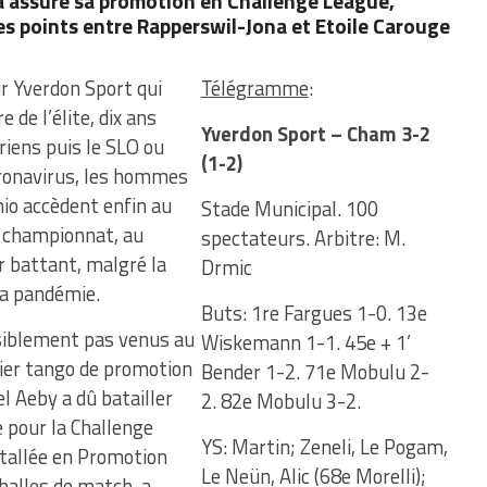
 assuré sa promotion en Challenge League,
es points entre Rapperswil-Jona et Etoile Carouge
r Yverdon Sport qui
Télégramme
:
 de l’élite, dix ans
Yverdon Sport – Cham 3-2
riens puis le SLO ou
(1-2)
Coronavirus, les hommes
nio accèdent enfin au
Stade Municipal. 100
du championnat, au
spectateurs. Arbitre: M.
 battant, malgré la
Drmic
 la pandémie.
Buts: 1re Fargues 1-0. 13e
isiblement pas venus au
Wiskemann 1-1. 45e + 1’
nier tango de promotion
Bender 1-2. 71e Mobulu 2-
l Aeby a dû batailler
2. 82e Mobulu 3-2.
e pour la Challenge
YS: Martin; Zeneli, Le Pogam,
stallée en Promotion
Le Neün, Alic (68e Morelli);
 balles de match, a