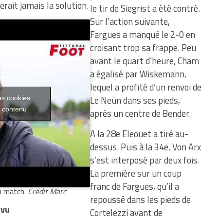
rait jamais la solution.
le tir de Siegrist a été contré.
Sur l’action suivante,
Fargues a manqué le 2-0 en
croisant trop sa frappe. Peu
avant le quart d’heure, Cham
a égalisé par Wiskemann,
lequel a profité d’un renvoi de
Le Neün dans ses pieds,
es cookies
e contenu
après un centre de Bender.
A la 28e Eleouet a tiré au-
dessus. Puis à la 34e, Von Arx
s’est interposé par deux fois.
La première sur un coup
franc de Fargues, qu’il a
du match.
Crédit Marc
repoussé dans les pieds de
-vu
Cortelezzi avant de