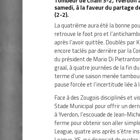
Tombeur de Cham 3-2, Yverdon a
samedi, à la faveur du partage d
(2-2).
La quatrième aura été la bonne pou
retrouve le foot pro et l’antichambre
après l’avoir quittée. Doublés par K
encore taclés par derrière par la 
du président de Mario Di Pietranto
graal, à quatre journées de la fin 
terme d’une saison menée tambour
pause forcée et l’incertitude liée à
Face à des Zougois disciplinés et v
Stade Municipal pour offrir un der
à Yverdon, l’escouade de Jean-Miche
ferme pour obtenir son aller simpl
League, quatre ans après s’être in
League. YS, qui disposait de quatre