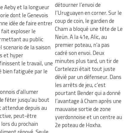
détourner l’envoi de
ge Aeby et la longueur
l’Uruguayen en corner. Sur le
orie dont le Genevois
coup de coin, le gardien de
nne idée de faire entrer
Cham a bloqué une tête de Le
fait exploser le
Neün. A la 41e, Alic, au
rmettant au public
premier poteau, n’a pas
l scenario de la saison
cadré son envoi. Deux
is et hyper
minutes plus tard, un tir de
finissent le travail, une
Cortelezzi était tout juste
é bien fatiguée par le
dévié par un défenseur. Dans
les arrêts de jeu, c’est
donnois d’allumer
pourtant Bender qui a donné
e fêter jusqu’au bout
l’avantage à Cham après une
t attendue depuis au
mauvaise sortie de zone
ctive, peut-être
yverdonnoise et un centre au
, lors du prochain
2e poteau de Hoxha.
oliment rénové. Seule