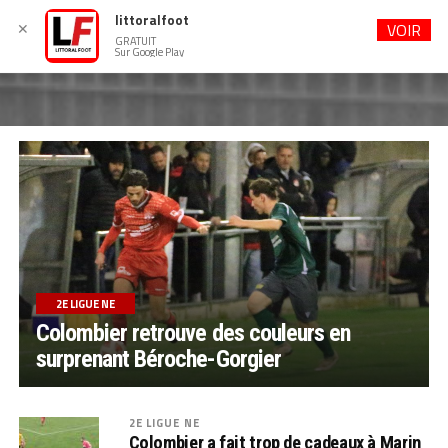
littoralfoot
✕
VOIR
GRATUIT
Sur Google Play
2E LIGUE NE
Colombier retrouve des couleurs en
surprenant Béroche-Gorgier
2E LIGUE NE
Colombier a fait trop de cadeaux à Marin