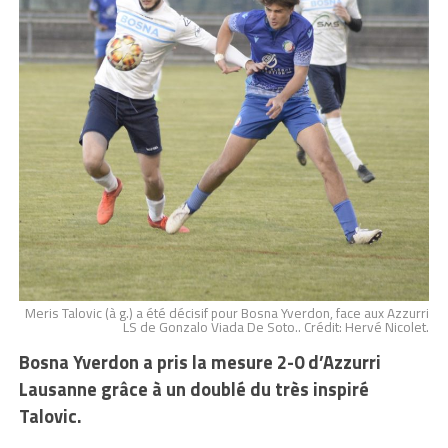
Meris Talovic (à g.) a été décisif pour Bosna Yverdon, face aux Azzurri
LS de Gonzalo Viada De Soto.. Crédit: Hervé Nicolet.
Bosna Yverdon a pris la mesure 2-0 d’Azzurri
Lausanne grâce à un doublé du très inspiré
Talovic.