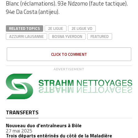
Blanc (réclamations). 93e Ndzomo (faute tactique).
94e Da Costa (antijeu).
RELATED TOPICS
2E LIGUE
2E LIGUE VD
AZZURRI LAUSANNE
BOSNA YVERDON
FEATURED
CLICK TO COMMENT
ADVERTISEMENT
TRANSFERTS
Nouveau duo d’entraîneurs à Bôle
27 mai 2025
Trois départs entérinés du côté de la Maladière