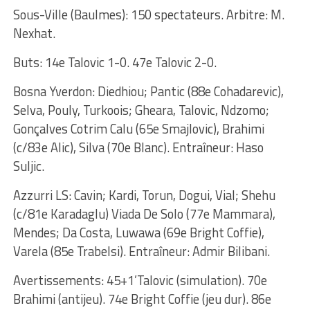
Sous-Ville (Baulmes): 150 spectateurs. Arbitre: M.
Nexhat.
Buts: 14e Talovic 1-0. 47e Talovic 2-0.
Bosna Yverdon: Diedhiou; Pantic (88e Cohadarevic),
Selva, Pouly, Turkoois; Gheara, Talovic, Ndzomo;
Gonçalves Cotrim Calu (65e Smajlovic), Brahimi
(c/83e Alic), Silva (70e Blanc). Entraîneur: Haso
Suljic.
Azzurri LS: Cavin; Kardi, Torun, Dogui, Vial; Shehu
(c/81e Karadaglu) Viada De Solo (77e Mammara),
Mendes; Da Costa, Luwawa (69e Bright Coffie),
Varela (85e Trabelsi). Entraîneur: Admir Bilibani.
Avertissements: 45+1’Talovic (simulation). 70e
Brahimi (antijeu). 74e Bright Coffie (jeu dur). 86e