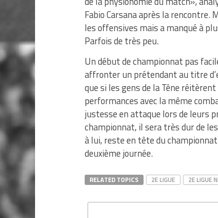
de la physionomie du match», analys
Fabio Carsana après la rencontre. 
les offensives mais a manqué à plus
Parfois de très peu.
Un début de championnat pas facile
affronter un prétendant au titre d’
que si les gens de la Têne réitèrent
performances avec la même combati
justesse en attaque lors de leurs 
championnat, il sera très dur de le
à lui, reste en tête du championnat 
deuxième journée.
RELATED TOPICS
2E LIGUE
2E LIGUE N