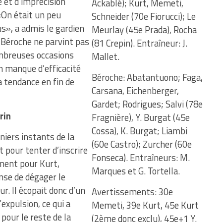
 et d’imprécision
Ackablé); Kurt, Memeti,
«On était un peu
Schneider (70e Fiorucci); Le
us», a admis le gardien
Meurlay (45e Prada), Rocha
 Béroche ne parvint pas
(81 Crepin). Entraîneur: J.
ombreuses occasions
Mallet.
n manque d’efficacité
Béroche: Abatantuono; Faga,
a tendance en fin de
Carsana, Eichenberger,
Gardet; Rodrigues; Salvi (78e
rin
Fragnière), Y. Burgat (45e
Cossa), K. Burgat; Liambi
niers instants de la
(60e Castro); Zurcher (60e
pour tenter d’inscrire
Fonseca). Entraîneurs: M.
ment pour Kurt,
Marques et G. Tortella.
nse de dégager le
ur. Il écopait donc d’un
Avertissements: 30e
xpulsion, ce qui a
Memeti, 39e Kurt, 45e Kurt
our le reste de la
(2ème donc exclu), 45e+1 Y.