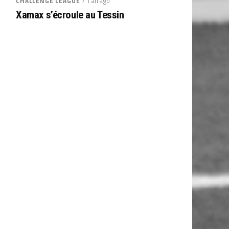
/ 1 an ago
CHALLENGE LEAGUE
Xamax s’écroule au Tessin