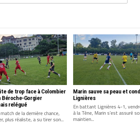
ite de trop face à Colombier
Marin sauve sa peau et co
n Béroche-Gorgier
Lignières
ais relégué
En battant Lignières 4-1, vendre
à la Tène, Marin s’est assuré s
match de la dernière chance,
maintien...
, plus réaliste, a su tirer son...