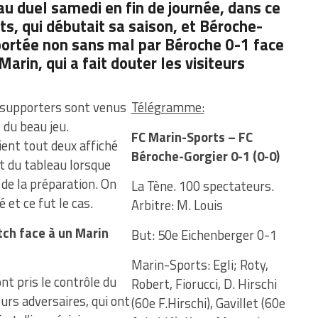
au duel samedi en fin de journée, dans ce
, qui débutait sa saison, et Béroche-
portée non sans mal par Béroche 0-1 face
arin, qui a fait douter les visiteurs
s supporters sont venus
Télégramme:
 du beau jeu.
FC Marin-Sports – FC
ient tout deux affiché
Béroche-Gorgier 0-1 (0-0)
ut du tableau lorsque
 de la préparation. On
La Tène. 100 spectateurs.
 et ce fut le cas.
Arbitre: M. Louis
ch face à un Marin
But: 50e Eichenberger 0-1
Marin-Sports: Egli; Roty,
nt pris le contrôle du
Robert, Fiorucci, D. Hirschi
urs adversaires, qui ont
(60e F.Hirschi), Gavillet (60e