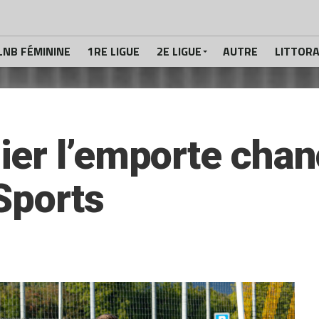
LNB FÉMININE
1RE LIGUE
2E LIGUE
AUTRE
LITTOR
ier l’emporte cha
Sports