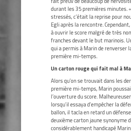
fait preuv de beaucoup de nervosité
durant les 35 premières minutes. 
stressés, c’était la reprise pour no
Egli après la rencontre. Cependant,
à ouvrir le score malgré de très n
franches devant le but marinois. U
qui a permis à Marin de renverser l
première mi-temps.
Un carton rouge qui fait mal à Ma
Alors qu’on se trouvait dans les der
première mi-temps, Marin poussait 
l’ouverture du score. Malheureuse
lorsqu’il essaya d’empêcher la défe
ballon, il tacla en retard un défense
deuxième carton jaune synonyme d’e
considérablement handicapé Marin p