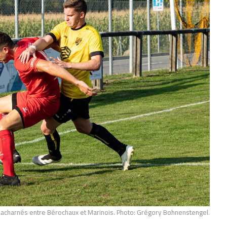
 acharnés entre Bérochaux et Marinois. Photo: Grégory Bohnenstengel.