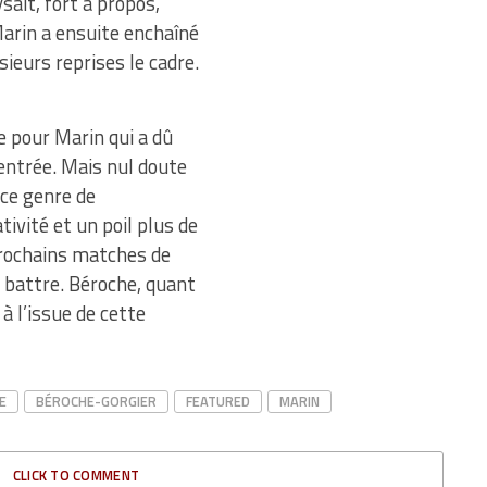
ait, fort à propos,
Marin a ensuite enchaîné
ieurs reprises le cadre.
 pour Marin qui a dû
entrée. Mais nul doute
 ce genre de
vité et un poil plus de
prochains matches de
s battre. Béroche, quant
à l’issue de cette
E
BÉROCHE-GORGIER
FEATURED
MARIN
CLICK TO COMMENT