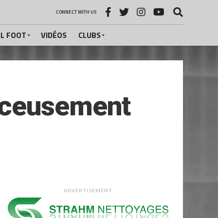
CONNECT WITH US
AL FOOT
VIDÉOS
CLUBS
nceusement
ADVERTISEMENT