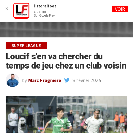
littoralfoot
✕
VOIR
GRATUIT
Sur Google Play
SUPER LEAGUE
Loucif s’en va chercher du
temps de jeu chez un club voisin
by
Marc Fragnière
8 février 2024